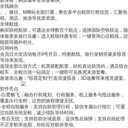
新体验，购票服务更便捷畅快。
全线融合
、、微信、M网站全面打通，整合多平台航班行程信息，汇聚免
税、酒店、旅游等优质资源。
全球航线
购买联程航班，可通达全球数百个航点；选择国际空铁联运，能
体验更多旅行乐趣；进入航线特惠专区，一键查询心仪航线，还
能获得额外积分。
应用特色
会员日大促活动每月9号开启，特惠航线、旅行促销等诸多惊喜
等你来发现。
发现全新出游方式：机票搭配船票，轻松直达鼓浪屿；酒店组合
租车，全程出游一站搞定；一键即可兑换周末游套餐。
旅途添点趣：“惊喜定制”打造浪漫惊喜；3D选餐带来视觉盛宴。
软件亮点
-白鹭畅飞：融合行前规划、行程服务、机上服务与抵达服务，
覆盖出行全程，让您的旅程便捷无忧。
-全程自助服务：支持自助管理行程，提供专属出行指引；可通
过自助无纸安检，减少排队等待时间。
-售后无忧：支持自助全域退票，提供售后保障；支持自助处理
不正常航班改期，轻松应对航班变动。