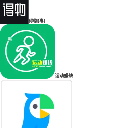
得物(毒)
运动赚钱