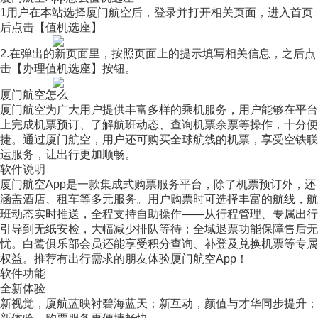
1用户在本站选择厦门航空后，登录并打开相关页面，进入首页
后点击【值机选座】
2.在弹出的新页面里，按照页面上的提示填写相关信息，之后点
击【办理值机选座】按钮。
厦门航空怎么
厦门航空为广大用户提供丰富多样的乘机服务，用户能够在平台
上完成机票预订、了解航班动态、查询机票余票等操作，十分便
捷。通过厦门航空，用户还可购买全球航线的机票，享受空铁联
运服务，让出行更加顺畅。
软件说明
厦门航空App是一款集成式购票服务平台，除了机票预订外，还
涵盖酒店、租车等多元服务。用户购票时可选择丰富的航线，航
班动态实时推送，全程支持自助操作——从行程管理、专属出行
引导到无纸安检，大幅减少排队等待；全域退票功能保障售后无
忧。白鹭俱乐部会员还能享受积分查询、补登及兑换机票等专属
权益。推荐有出行需求的朋友体验厦门航空App！
软件功能
全新体验
新视觉，厦航蓝映衬碧海蓝天；新互动，颜值与才华同步提升；