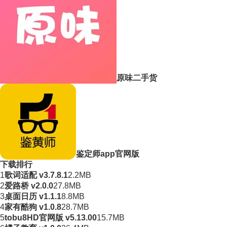
原味二手货
鉴定师app官网版
下载排行
1
歌词适配 v3.7.8.1
2.2MB
2
爱路桥 v2.0.0
27.8MB
3
桌面日历 v1.1.1
8.8MB
4
家有酷狗 v1.0.8
28.7MB
5
tobu8HD官网版 v5.13.00
15.7MB