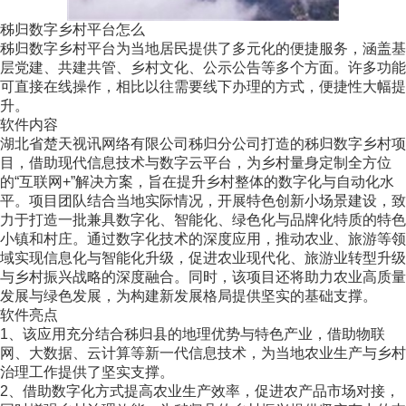
秭归数字乡村平台怎么
秭归数字乡村平台为当地居民提供了多元化的便捷服务，涵盖基
层党建、共建共管、乡村文化、公示公告等多个方面。许多功能
可直接在线操作，相比以往需要线下办理的方式，便捷性大幅提
升。
软件内容
湖北省楚天视讯网络有限公司秭归分公司打造的秭归数字乡村项
目，借助现代信息技术与数字云平台，为乡村量身定制全方位
的“互联网+”解决方案，旨在提升乡村整体的数字化与自动化水
平。项目团队结合当地实际情况，开展特色创新小场景建设，致
力于打造一批兼具数字化、智能化、绿色化与品牌化特质的特色
小镇和村庄。通过数字化技术的深度应用，推动农业、旅游等领
域实现信息化与智能化升级，促进农业现代化、旅游业转型升级
与乡村振兴战略的深度融合。同时，该项目还将助力农业高质量
发展与绿色发展，为构建新发展格局提供坚实的基础支撑。
软件亮点
1、该应用充分结合秭归县的地理优势与特色产业，借助物联
网、大数据、云计算等新一代信息技术，为当地农业生产与乡村
治理工作提供了坚实支撑。
2、借助数字化方式提高农业生产效率，促进农产品市场对接，