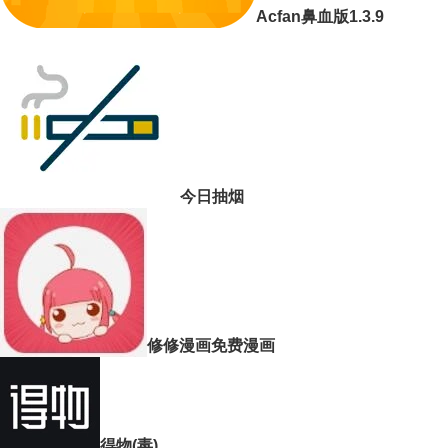
Acfan鼻血版1.3.9
今日抽烟
修修漫画免费漫画
得物(毒)