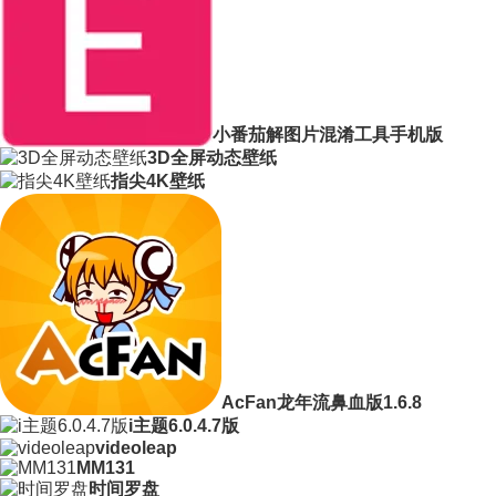
小番茄解图片混淆工具手机版
3D全屏动态壁纸
指尖4K壁纸
AcFan龙年流鼻血版1.6.8
i主题6.0.4.7版
videoleap
MM131
时间罗盘