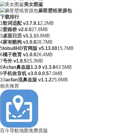
美女图鉴
麻匪壁纸资源包
下载排行
1
歌词适配 v3.7.8.1
2.2MB
2
爱路桥 v2.0.0
27.8MB
3
桌面日历 v1.1.1
8.8MB
4
家有酷狗 v1.0.8
28.7MB
5
tobu8HD官网版 v5.13.00
15.7MB
6
橘子教育 v1.0.0
26.4MB
7
号外 v1.8.5
15.3MB
8
Acfan鼻血版1.3.9 v1.3.9
43.5MB
9
手机收音机 v3.0.0.0.5
7.0MB
10
acfan流鼻血版 v1.1.2
25.9MB
相关推荐
百斗导航地图免费原版