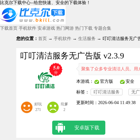
比克尔下载中心--给您快速、安全的下载体验！
下载首页
手机软件
安卓游戏
热门网游
热门下载
专题合集
您的位置：
首页
→
手机软件
→
生活服务
→ 叮叮清洁服务无广告版 
叮叮清洁服务无广告版 v2.3.9
5.0
务作为一个清洁人员接单平台，聚集了众多专业清洁人员。用户能够在线
分
本游戏：
官方版
安全
标签：
叮叮清洁服务
无广
更新时间：
2026-06-04 11:49:38
好玩
坑爹
271
2
安卓版下载