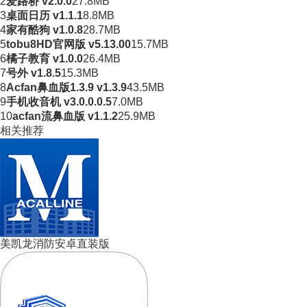
2
爱路桥 v2.0.0
27.8MB
3
桌面日历 v1.1.1
8.8MB
4
家有酷狗 v1.0.8
28.7MB
5
tobu8HD官网版 v5.13.00
15.7MB
6
橘子教育 v1.0.0
26.4MB
7
号外 v1.8.5
15.3MB
8
Acfan鼻血版1.3.9 v1.3.9
43.5MB
9
手机收音机 v3.0.0.0.5
7.0MB
10
acfan流鼻血版 v1.1.2
25.9MB
相关推荐
美凯龙消防安卓直装版