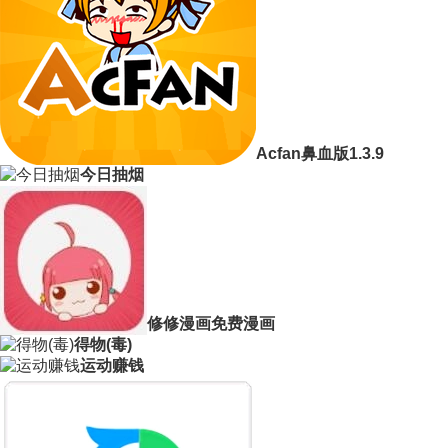
Acfan鼻血版1.3.9
今日抽烟
修修漫画免费漫画
得物(毒)
运动赚钱