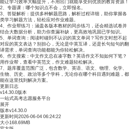
能让学习效率大幅提升，不用出门就能享受到优质的教育资源！
2、专题课：哪个知识点不会，立即报名。
3、答疑解析：提供多种解题思路，解析过程详细，助你掌握各
类学习解题方法，轻松应对作业难题。
4、作业帮练习：涵盖各版本教材的同步练习，还会精选试卷并
结合大数据分析，助力你查漏补缺，更高效地巩固已学知识。
5、单词查询：阅读时碰到不认识的英文单词？写作文时想不起
对应的英文表达？别担心，无论是中英互译，还是长句短句的翻
译需求，单词查询功能都能为你轻松解决。
6、作文搜索：中文作文总在凑字数？英语作文不知如何下笔？
用作业帮，查看中英范文，作文难题轻松解决。
7、题库覆盖范围广泛，包含数学、英语、语文、物理、化学、
生物、历史、政治等多个学科，无论你在哪个科目遇到难题，都
能在这里找到解决方案。
更新日志
v14.30.0版本
一站式高考志愿服务平台
展开
版本
v14.30.0
更新时间
2026-06-04 06:24:22
大小
168.69MB
官方版