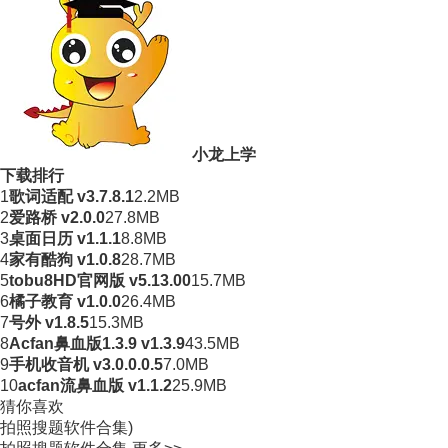
小龙上学
下载排行
1
歌词适配 v3.7.8.1
2.2MB
2
爱路桥 v2.0.0
27.8MB
3
桌面日历 v1.1.1
8.8MB
4
家有酷狗 v1.0.8
28.7MB
5
tobu8HD官网版 v5.13.00
15.7MB
6
橘子教育 v1.0.0
26.4MB
7
号外 v1.8.5
15.3MB
8
Acfan鼻血版1.3.9 v1.3.9
43.5MB
9
手机收音机 v3.0.0.0.5
7.0MB
10
acfan流鼻血版 v1.1.2
25.9MB
猜你喜欢
拍照搜题软件合集)