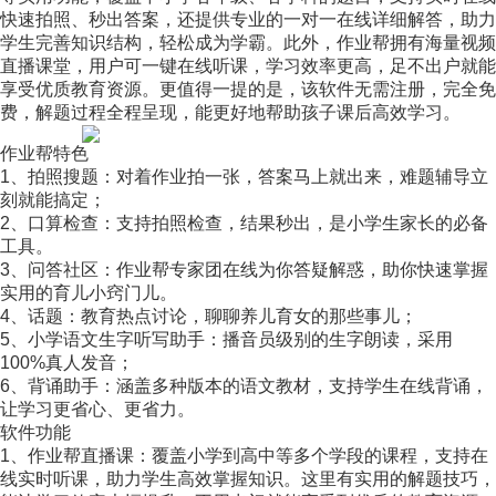
快速拍照、秒出答案，还提供专业的一对一在线详细解答，助力
学生完善知识结构，轻松成为学霸。此外，作业帮拥有海量视频
直播课堂，用户可一键在线听课，学习效率更高，足不出户就能
享受优质教育资源。更值得一提的是，该软件无需注册，完全免
费，解题过程全程呈现，能更好地帮助孩子课后高效学习。
作业帮特色
1、拍照搜题：对着作业拍一张，答案马上就出来，难题辅导立
刻就能搞定；
2、口算检查：支持拍照检查，结果秒出，是小学生家长的必备
工具。
3、问答社区：作业帮专家团在线为你答疑解惑，助你快速掌握
实用的育儿小窍门儿。
4、话题：教育热点讨论，聊聊养儿育女的那些事儿；
5、小学语文生字听写助手：播音员级别的生字朗读，采用
100%真人发音；
6、背诵助手：涵盖多种版本的语文教材，支持学生在线背诵，
让学习更省心、更省力。
软件功能
1、作业帮直播课：覆盖小学到高中等多个学段的课程，支持在
线实时听课，助力学生高效掌握知识。这里有实用的解题技巧，