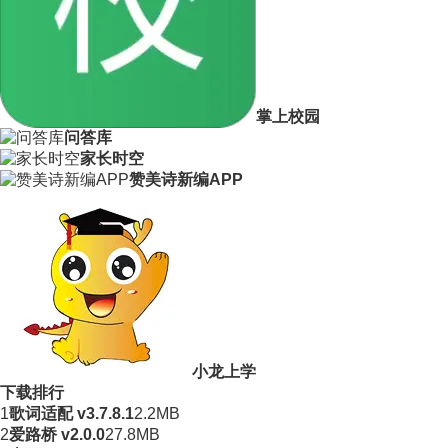
掌上校园
问答库
家长时空
赞美诗新编APP
小龙上学
下载排行
1
歌词适配 v3.7.8.1
2.2MB
2
爱路桥 v2.0.0
27.8MB