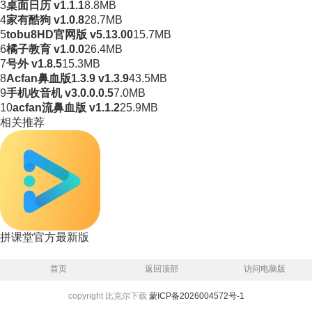
3
桌面日历 v1.1.1
8.8MB
4
家有酷狗 v1.0.8
28.7MB
5
tobu8HD官网版 v5.13.00
15.7MB
6
橘子教育 v1.0.0
26.4MB
7
号外 v1.8.5
15.3MB
8
Acfan鼻血版1.3.9 v1.3.9
43.5MB
9
手机收音机 v3.0.0.0.5
7.0MB
10
acfan流鼻血版 v1.1.2
25.9MB
相关推荐
拼课堂官方最新版
首页
返回顶部
访问电脑版
copyright 比克尔下载
蒙ICP备2026004572号-1