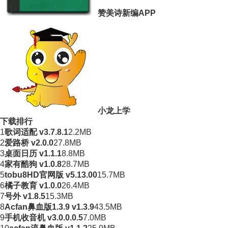
赞美诗新编APP
小龙上学
下载排行
1
歌词适配 v3.7.8.1
2.2MB
2
爱路桥 v2.0.0
27.8MB
3
桌面日历 v1.1.1
8.8MB
4
家有酷狗 v1.0.8
28.7MB
5
tobu8HD官网版 v5.13.00
15.7MB
6
橘子教育 v1.0.0
26.4MB
7
号外 v1.8.5
15.3MB
8
Acfan鼻血版1.3.9 v1.3.9
43.5MB
9
手机收音机 v3.0.0.0.5
7.0MB