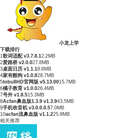
小龙上学
下载排行
1
歌词适配 v3.7.8.1
2.2MB
2
爱路桥 v2.0.0
27.8MB
3
桌面日历 v1.1.1
8.8MB
4
家有酷狗 v1.0.8
28.7MB
5
tobu8HD官网版 v5.13.00
15.7MB
6
橘子教育 v1.0.0
26.4MB
7
号外 v1.8.5
15.3MB
8
Acfan鼻血版1.3.9 v1.3.9
43.5MB
9
手机收音机 v3.0.0.0.5
7.0MB
10
acfan流鼻血版 v1.1.2
25.9MB
相关推荐