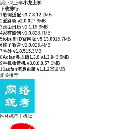
小龙上学
下载排行
1
歌词适配 v3.7.8.1
2.2MB
2
爱路桥 v2.0.0
27.8MB
3
桌面日历 v1.1.1
8.8MB
4
家有酷狗 v1.0.8
28.7MB
5
tobu8HD官网版 v5.13.00
15.7MB
6
橘子教育 v1.0.0
26.4MB
7
号外 v1.8.5
15.3MB
8
Acfan鼻血版1.3.9 v1.3.9
43.5MB
9
手机收音机 v3.0.0.0.5
7.0MB
10
acfan流鼻血版 v1.1.2
25.9MB
相关推荐
网络统考手机版