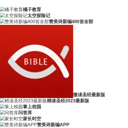
橘子教育
太空探险记
赞美诗新编400首全部
微读圣经最新版
精读圣经2023最新版
掌上校园
问答库
家长时空
赞美诗新编APP