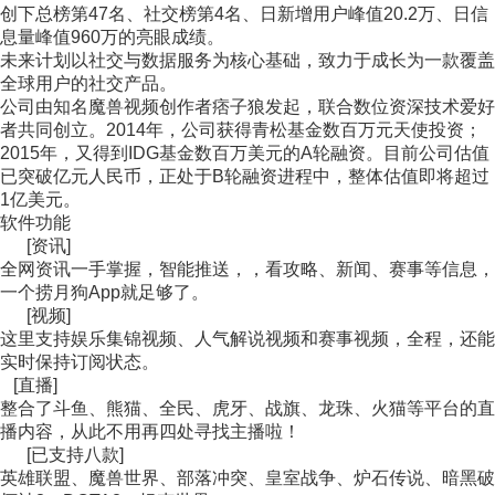
创下总榜第47名、社交榜第4名、日新增用户峰值20.2万、日信
息量峰值960万的亮眼成绩。
未来计划以社交与数据服务为核心基础，致力于成长为一款覆盖
全球用户的社交产品。
公司由知名魔兽视频创作者痞子狼发起，联合数位资深技术爱好
者共同创立。2014年，公司获得青松基金数百万元天使投资；
2015年，又得到IDG基金数百万美元的A轮融资。目前公司估值
已突破亿元人民币，正处于B轮融资进程中，整体估值即将超过
1亿美元。
软件功能
[资讯]
全网资讯一手掌握，智能推送，，看攻略、新闻、赛事等信息，
一个捞月狗App就足够了。
[视频]
这里支持娱乐集锦视频、人气解说视频和赛事视频，全程，还能
实时保持订阅状态。
[直播]
整合了斗鱼、熊猫、全民、虎牙、战旗、龙珠、火猫等平台的直
播内容，从此不用再四处寻找主播啦！
[已支持八款]
英雄联盟、魔兽世界、部落冲突、皇室战争、炉石传说、暗黑破