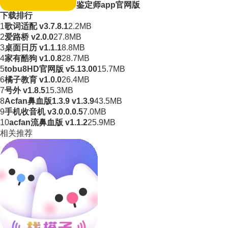
鉴定师app官网版
下载排行
1
歌词适配 v3.7.8.1
2.2MB
2
爱路桥 v2.0.0
27.8MB
3
桌面日历 v1.1.1
8.8MB
4
家有酷狗 v1.0.8
28.7MB
5
tobu8HD官网版 v5.13.00
15.7MB
6
橘子教育 v1.0.0
26.4MB
7
号外 v1.8.5
15.3MB
8
Acfan鼻血版1.3.9 v1.3.9
43.5MB
9
手机收音机 v3.0.0.0.5
7.0MB
10
acfan流鼻血版 v1.1.2
25.9MB
相关推荐