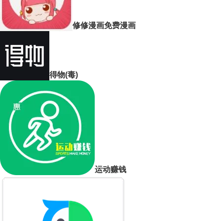
修修漫画免费漫画
得物(毒)
运动赚钱