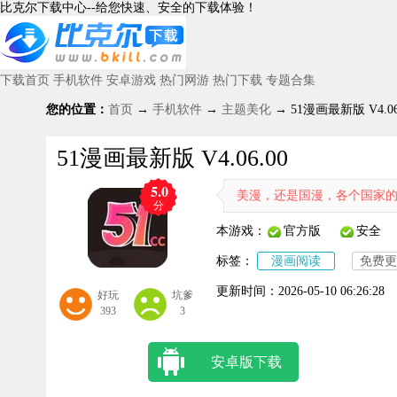
比克尔下载中心--给您快速、安全的下载体验！
下载首页
手机软件
安卓游戏
热门网游
热门下载
专题合集
您的位置：
首页
→
手机软件
→
主题美化
→ 51漫画最新版 V4.06
51漫画最新版 V4.06.00
5.0
的阅读体验。无论是日漫、韩漫、美漫，还是国漫，各个国家的漫画资源
分
本游戏：
官方版
安全
标签：
漫画阅读
免费更
更新时间：
2026-05-10 06:26:28
好玩
坑爹
393
3
安卓版下载