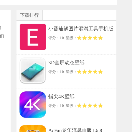
下载排行
的
小番茄解图片混淆工具手机版
们
评分：
10
星级：
3D全屏动态壁纸
评分：
10
星级：
指尖4K壁纸
评分：
10
星级：
AcFan龙年流鼻血版1.6.8