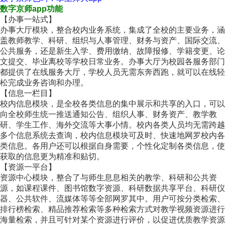
数字京师app功能
【办事一站式】
办事大厅模块，整合校内业务系统，集成了全校的主要业务，涵
盖教师教学、科研、组织与人事管理、财务与资产、国际交流、
公共服务，还是新生入学、费用缴纳、故障报修、学籍变更、论
文提交、毕业离校等学校日常业务。办事大厅为校园各服务部门
都提供了在线服务大厅，学校人员无需东奔西跑，就可以在线轻
松完成业务咨询和办理。
【信息一栏目】
校内信息模块，是全校各类信息的集中展示和共享的入口，可以
向全校师生统一推送通知公告、组织人事、财务资产、教学教
研、学生工作、海外交流等大事小情。校内各类人员均无需跨越
多个信息系统去查询，校内信息模块可及时、快速地网罗校内各
类信息。各用户还可以根据自身需要，个性化定制各类信息，使
获取的信息更为精准和贴切。
【资源一平台】
资源中心模块，整合了与师生息息相关的教学、科研和公共资
源，如课程课件、图书馆数字资源、科研数据共享平台、科研仪
器、公共软件、流媒体等等全部网罗其中。用户可按分类检索、
排行榜检索、精品推荐检索等多种检索方式对教学视频资源进行
海量检索，并且可针对某个资源进行评价，以促进优质教学资源