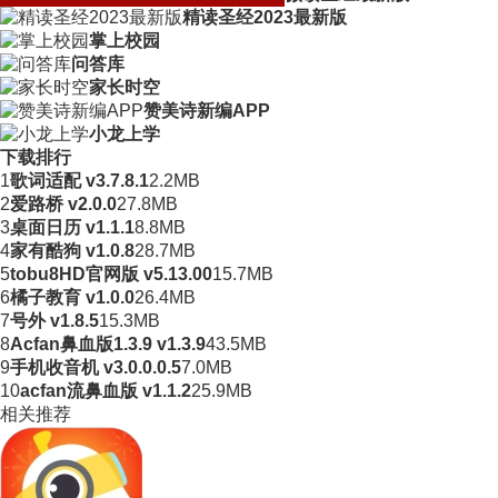
精读圣经2023最新版
掌上校园
问答库
家长时空
赞美诗新编APP
小龙上学
下载排行
1
歌词适配 v3.7.8.1
2.2MB
2
爱路桥 v2.0.0
27.8MB
3
桌面日历 v1.1.1
8.8MB
4
家有酷狗 v1.0.8
28.7MB
5
tobu8HD官网版 v5.13.00
15.7MB
6
橘子教育 v1.0.0
26.4MB
7
号外 v1.8.5
15.3MB
8
Acfan鼻血版1.3.9 v1.3.9
43.5MB
9
手机收音机 v3.0.0.0.5
7.0MB
10
acfan流鼻血版 v1.1.2
25.9MB
相关推荐