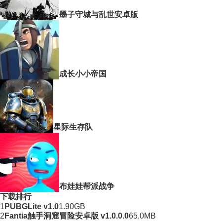
墨子守城与乱世安卓版
成长小小帝国
星际生存队
布娃娃帮派战争
下载排行
1
PUBGLite v1.0
1.90GB
2
Fantia触手洞窟冒险安卓版 v1.0.0.0
65.0MB