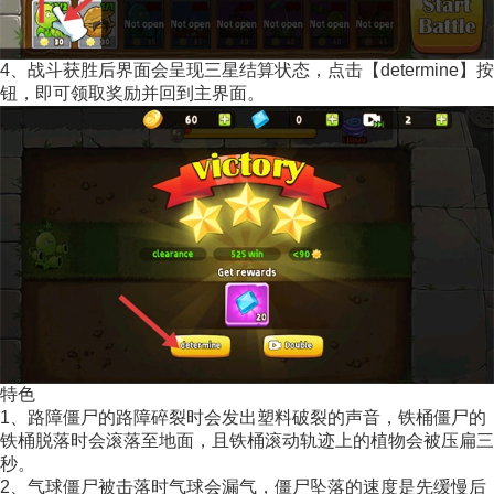
4、战斗获胜后界面会呈现三星结算状态，点击【determine】按
钮，即可领取奖励并回到主界面。
特色
1、路障僵尸的路障碎裂时会发出塑料破裂的声音，铁桶僵尸的
铁桶脱落时会滚落至地面，且铁桶滚动轨迹上的植物会被压扁三
秒。
2、气球僵尸被击落时气球会漏气，僵尸坠落的速度是先缓慢后