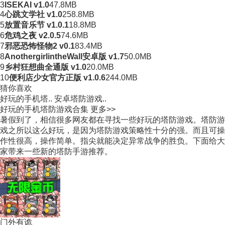
3
ISEKAI v1.0
47.8MB
4
心跳文学社 v1.0
258.8MB
5
放置音乐节 v1.0.1
18.8MB
6
危鸡之夜 v2.0.5
74.6MB
7
邪恶恐怖怪物2 v0.1
83.4MB
8
AnothergirlintheWall安卓版 v1.7
50.0MB
9
乡村狂想曲全通版 v1.0
20.0MB
10
便利店少女官方正版 v1.0.6
244.0MB
猜你喜欢
好玩的手机塔..
安卓塔防游戏..
好玩的手机塔防游戏合集
更多>>
暑假到了，相信很多网友都在寻找一些好玩的塔防游戏。塔防游
戏之所以这么好玩，是因为塔防游戏策略性十分的强。而且可操
作性很高，操作简单。指尖就能决定异常战争的胜负。下面给大
家带来一些新的塔防手游推荐。
门外有诡