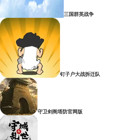
三国群英战争
钉子户大战拆迁队
守卫剑阁塔防官网版