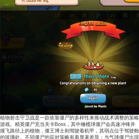
植物射击守卫战是一款依靠僵尸的多样性来推动战术调整的策略
游戏。精英僵尸充当关卡Boss，其中橄榄球僵尸会高速冲锋并
撞飞路径上的植物，僵王博士则驾驶着机甲，其弱点位于驾驶舱
的玻璃处。不同僵尸的应对策略有着显著差异：当气球僵尸出现