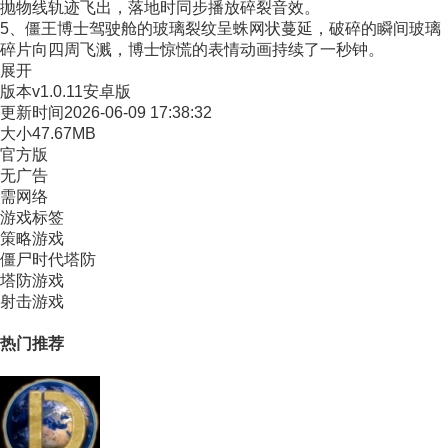
抛物线轨迹飞出，落地时同步播放碎裂音效。
5、僵王博士驾驶舱的玻璃裂纹呈蛛网状蔓延，破碎的瞬间玻璃
碎片向四周飞溅，博士惊慌的表情动画持续了一秒钟。
展开
版本
v1.0.11安卓版
更新时间
2026-06-09 17:38:32
大小
47.67MB
官方版
无广告
需网络
游戏标签
策略游戏
僵尸时代塔防
塔防游戏
射击游戏
热门推荐