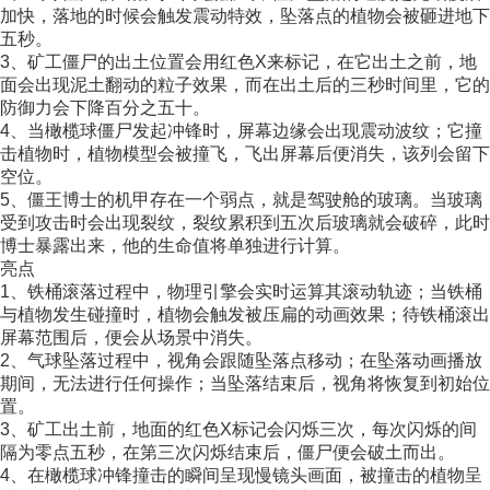
加快，落地的时候会触发震动特效，坠落点的植物会被砸进地下
五秒。
3、矿工僵尸的出土位置会用红色X来标记，在它出土之前，地
面会出现泥土翻动的粒子效果，而在出土后的三秒时间里，它的
防御力会下降百分之五十。
4、当橄榄球僵尸发起冲锋时，屏幕边缘会出现震动波纹；它撞
击植物时，植物模型会被撞飞，飞出屏幕后便消失，该列会留下
空位。
5、僵王博士的机甲存在一个弱点，就是驾驶舱的玻璃。当玻璃
受到攻击时会出现裂纹，裂纹累积到五次后玻璃就会破碎，此时
博士暴露出来，他的生命值将单独进行计算。
亮点
1、铁桶滚落过程中，物理引擎会实时运算其滚动轨迹；当铁桶
与植物发生碰撞时，植物会触发被压扁的动画效果；待铁桶滚出
屏幕范围后，便会从场景中消失。
2、气球坠落过程中，视角会跟随坠落点移动；在坠落动画播放
期间，无法进行任何操作；当坠落结束后，视角将恢复到初始位
置。
3、矿工出土前，地面的红色X标记会闪烁三次，每次闪烁的间
隔为零点五秒，在第三次闪烁结束后，僵尸便会破土而出。
4、在橄榄球冲锋撞击的瞬间呈现慢镜头画面，被撞击的植物呈