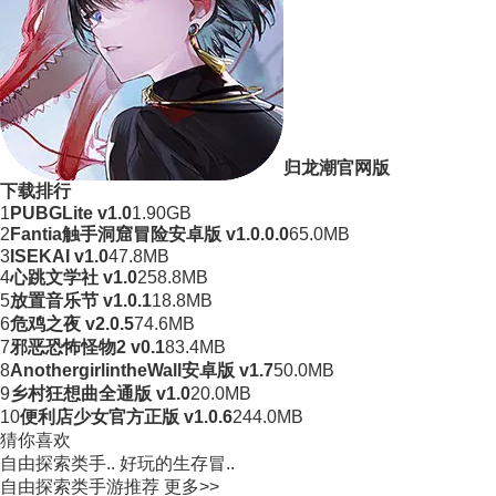
归龙潮官网版
下载排行
1
PUBGLite v1.0
1.90GB
2
Fantia触手洞窟冒险安卓版 v1.0.0.0
65.0MB
3
ISEKAI v1.0
47.8MB
4
心跳文学社 v1.0
258.8MB
5
放置音乐节 v1.0.1
18.8MB
6
危鸡之夜 v2.0.5
74.6MB
7
邪恶恐怖怪物2 v0.1
83.4MB
8
AnothergirlintheWall安卓版 v1.7
50.0MB
9
乡村狂想曲全通版 v1.0
20.0MB
10
便利店少女官方正版 v1.0.6
244.0MB
猜你喜欢
自由探索类手..
好玩的生存冒..
自由探索类手游推荐
更多>>