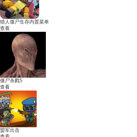
猎人僵尸生存内置菜单
查看
僵尸杀戮5
查看
盟军出击
查看