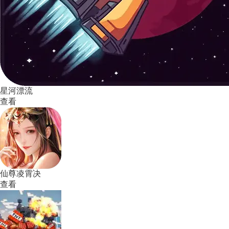
星河漂流
查看
仙尊凌霄决
查看