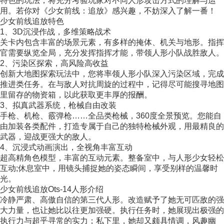
特色的玩法，将充分考验玩家对不同人形攻击方式的理解与运
用。若你对《少女前线：追放》感兴趣，不妨深入了解一番！
少女前线追放特色
1、3D沉浸作战，多维策略战术
关卡内包含丰富的场景元素，有多样的掩体、机关与地形。指挥
官需要纵览全局，充分发挥指挥才能，带领人形小队战胜敌人。
2、污染区探索，高风险高收益
创新大地图探索玩法中，您将率领人形小队深入污染区域，完成
推进类任务。在与敌人对抗周旋的过程中，记得尽可能搜寻地图
里留存的物资箱，以此获取更丰厚的报酬。
3、拟真武器系统，枪械自由改装
手枪、机枪、霰弹枪……全品类枪械，360度全景预览。您能自
由加装各类配件，打造专属于自己的独特枪械外观，用最精良的
武器，迎战更强大的敌人。
4、沉浸式动画演出，全视角丰富互动
超高精角色模型，丰富的互动元素。整备室中，与人形少女轻松
互动;休息室中，用镜头捕捉她的姿态瞬间，享受别样的温馨时
光。
少女前线追放Ots-14人形介绍
冷静严肃、高傲自信的第三代人形。改造赋予了她无可匹敌的强
大力量，也让她比以往更加强硬。执行任务时，她展现出极强的
执行力与超乎寻常的实力；私下里，她却又颇具情调，风趣幽