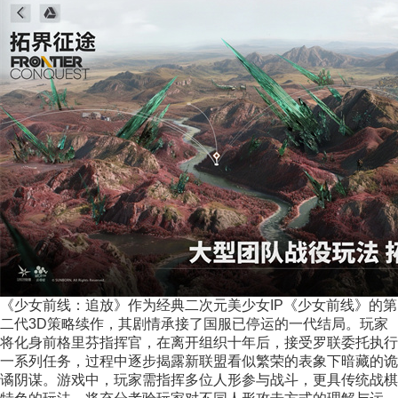
《少女前线：追放》作为经典二次元美少女IP《少女前线》的第
二代3D策略续作，其剧情承接了国服已停运的一代结局。玩家
将化身前格里芬指挥官，在离开组织十年后，接受罗联委托执行
一系列任务，过程中逐步揭露新联盟看似繁荣的表象下暗藏的诡
谲阴谋。游戏中，玩家需指挥多位人形参与战斗，更具传统战棋