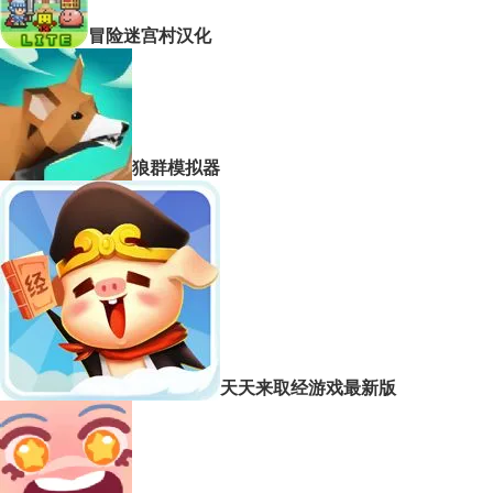
冒险迷宫村汉化
狼群模拟器
天天来取经游戏最新版