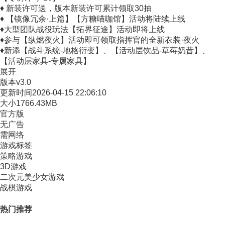
♦ 新装许可送，版本新装许可累计领取30抽
♦ 【镜像冗余·上篇】【方糖喵咖馆】活动将陆续上线
♦大型团队战役玩法【拓界征途】活动即将上线
♦参与【纵燃夜火】活动即可领取指挥官的全新衣装·夜火
♦新添【战斗系统-地格衍变】、【活动层饮品-草莓奶昔】、
【活动层家具-专属家具】
展开
版本
v3.0
更新时间
2026-04-15 22:06:10
大小
1766.43MB
官方版
无广告
需网络
游戏标签
策略游戏
3D游戏
二次元美少女游戏
战棋游戏
热门推荐