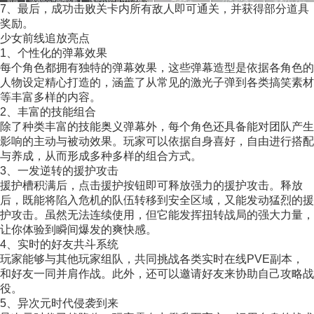
7、最后，成功击败关卡内所有敌人即可通关，并获得部分道具
奖励。
少女前线追放亮点
1、个性化的弹幕效果
每个角色都拥有独特的弹幕效果，这些弹幕造型是依据各角色的
人物设定精心打造的，涵盖了从常见的激光子弹到各类搞笑素材
等丰富多样的内容。
2、丰富的技能组合
除了种类丰富的技能奥义弹幕外，每个角色还具备能对团队产生
影响的主动与被动效果。玩家可以依据自身喜好，自由进行搭配
与养成，从而形成多种多样的组合方式。
3、一发逆转的援护攻击
援护槽积满后，点击援护按钮即可释放强力的援护攻击。释放
后，既能将陷入危机的队伍转移到安全区域，又能发动猛烈的援
护攻击。虽然无法连续使用，但它能发挥扭转战局的强大力量，
让你体验到瞬间爆发的爽快感。
4、实时的好友共斗系统
玩家能够与其他玩家组队，共同挑战各类实时在线PVE副本，
和好友一同并肩作战。此外，还可以邀请好友来协助自己攻略战
役。
5、异次元时代侵袭到来