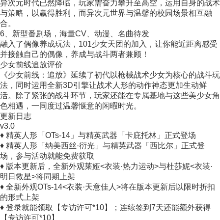
异次元时代已然降临，玩家需奋力攀升至高空，运用自身的战术
与策略，以赢得胜利，而异次元世界与温馨的校园场景相互融
合。
6、新型番剧场，海量CV、动漫、名曲待发
融入了偶像养成玩法，101少女天团的加入，让你能近距离感受
并接触自己的偶像，养成与战斗两者兼顾！
少女前线追放评价
《少女前线：追放》延续了初代以枪械战术少女为核心的战斗玩
法，同时运用全新3D引擎让战术人形的动作神态更加生动鲜
活。除了紧张的战斗环节，玩家还能在专属基地与这些美少女角
色相遇，一同度过温馨惬意的闲暇时光。
更新日志
v3.0
♦ 精英人形「OTs-14」与精英武器「卡庇托林」正式登场
♦ 精英人形「纳美西丝·衍光」与精英武器「西比尔」正式登
场，参与活动就能免费获取
♦ 版本更新后，全新外观莱娅<衣装·热力运动>与杜莎妮<衣装·
明日救星>将同期上架
♦ 全新外观OTs-14<衣装·天意佳人>将在版本更新后以限时折扣
的形式上架
♦ 登录就能领取【专访许可*10】；连续签到7天还能额外获得
【专访许可*10】