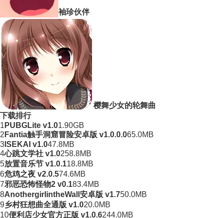
袖珍伙伴
樱舞少女的轮舞曲
下载排行
1
PUBGLite v1.0
1.90GB
2
Fantia触手洞窟冒险安卓版 v1.0.0.0
65.0MB
3
ISEKAI v1.0
47.8MB
4
心跳文学社 v1.0
258.8MB
5
放置音乐节 v1.0.1
18.8MB
6
危鸡之夜 v2.0.5
74.6MB
7
邪恶恐怖怪物2 v0.1
83.4MB
8
AnothergirlintheWall安卓版 v1.7
50.0MB
9
乡村狂想曲全通版 v1.0
20.0MB
10
便利店少女官方正版 v1.0.6
244.0MB