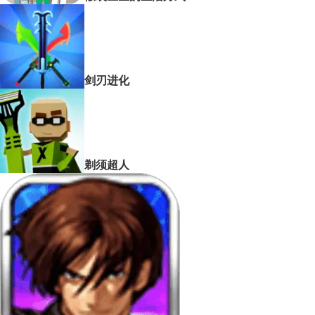
剑刃进化
剃须超人