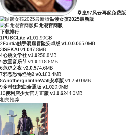
拳皇97风云再起免费版
骷髅女孩2025最新版
归龙潮官网版
下载排行
1
PUBGLite v1.0
1.90GB
2
Fantia触手洞窟冒险安卓版 v1.0.0.0
65.0MB
3
ISEKAI v1.0
47.8MB
4
心跳文学社 v1.0
258.8MB
5
放置音乐节 v1.0.1
18.8MB
6
危鸡之夜 v2.0.5
74.6MB
7
邪恶恐怖怪物2 v0.1
83.4MB
8
AnothergirlintheWall安卓版 v1.7
50.0MB
9
乡村狂想曲全通版 v1.0
20.0MB
10
便利店少女官方正版 v1.0.6
244.0MB
相关推荐